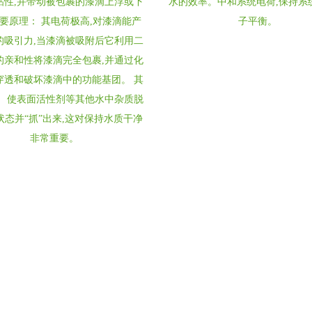
粘性,并带动被包裹的漆滴上浮或下
水的效率。中和系统电荷,保持系
主要原理： 其电荷极高,对漆滴能产
子平衡。
的吸引力,当漆滴被吸附后它利用二
的亲和性将漆滴完全包裹,并通过化
穿透和破坏漆滴中的功能基团。 其
： 使表面活性剂等其他水中杂质脱
状态并“抓”出来,这对保持水质干净
非常重要。