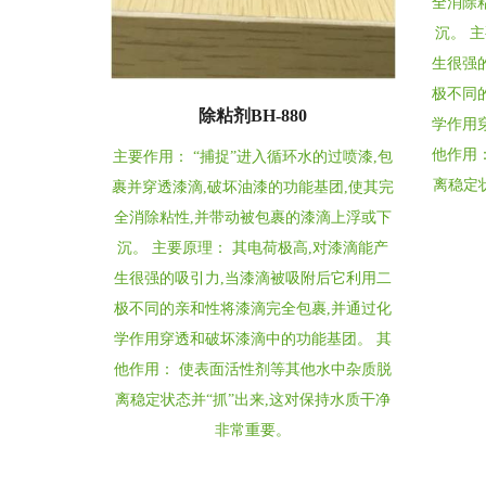
全消除
沉。 
生很强
极不同
除粘剂BH-880
学作用
他作用
主要作用： “捕捉”进入循环水的过喷漆,包
离稳定
裹并穿透漆滴,破坏油漆的功能基团,使其完
全消除粘性,并带动被包裹的漆滴上浮或下
沉。 主要原理： 其电荷极高,对漆滴能产
生很强的吸引力,当漆滴被吸附后它利用二
极不同的亲和性将漆滴完全包裹,并通过化
学作用穿透和破坏漆滴中的功能基团。 其
他作用： 使表面活性剂等其他水中杂质脱
离稳定状态并“抓”出来,这对保持水质干净
非常重要。