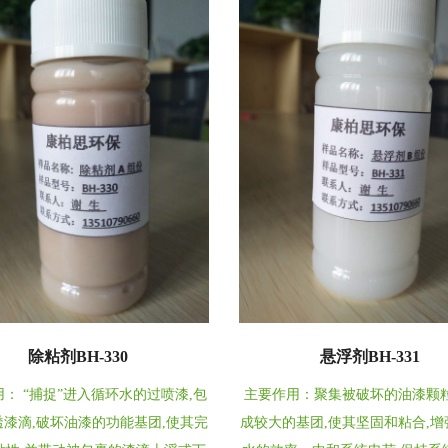
除粘剂BH-330
悬浮剂BH-331
： “捕捉”进入循环水的过喷漆,包
主要作用：聚集被破坏的油漆颗
漆滴,破坏油漆的功能基团,使其完
成较大的基团,使其坚固和粘合,