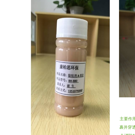
主要作用
裹并穿透