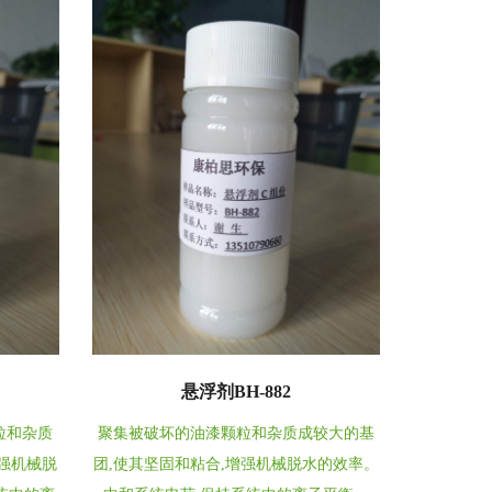
悬浮剂BH-882
粒和杂质
聚集被破坏的油漆颗粒和杂质成较大的基
增强机械脱
团,使其坚固和粘合,增强机械脱水的效率。