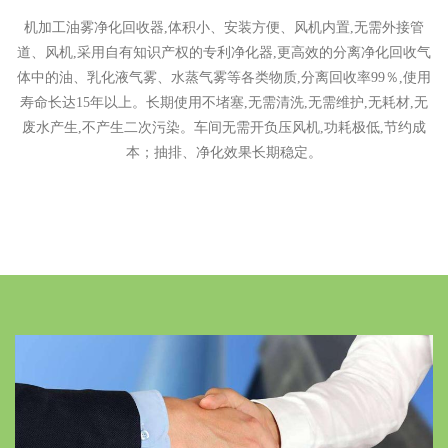
机加工油雾净化回收器,体积小、安装方便、风机内置,无需外接管
道、风机,采用自有知识产权的专利净化器,更高效的分离净化回收气
体中的油、乳化液气雾、水蒸气雾等各类物质,分离回收率99％,使用
寿命长达15年以上。长期使用不堵塞,无需清洗,无需维护,无耗材,无
废水产生,不产生二次污染。车间无需开负压风机,功耗极低,节约成
本；抽排、净化效果长期稳定。
客户案例