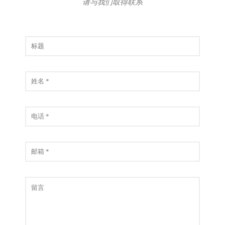
请与我们取得联系
标
题
姓
名
电
话
邮
箱