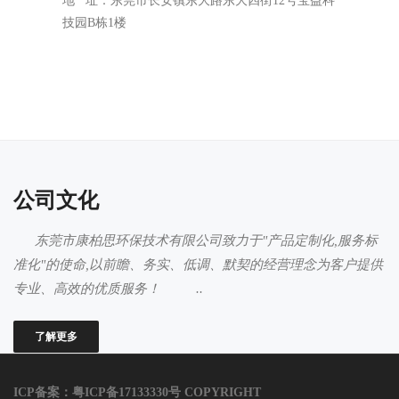
地 址：
东莞市长安镇东大路东大四街12号宝益科
技园B栋1楼
公司文化
东莞市康柏思环保技术有限公司致力于"产品定制化,服务标
准化"的使命,以前瞻、务实、低调、默契的经营理念为客户提供
专业、高效的优质服务！ ..
了解更多
ICP备案：粤ICP备17133330号
COPYRIGHT